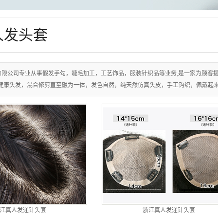
人发头套
有限公司专业从事假发手勾，睫毛加工，工艺饰品，服装针织品等业务,是一家为顾客
健康头发，混合修剪直至融为一体，发色自然，纯天然仿真头皮，手工钩织，佩戴起
江真人发递针头套
浙江真人发递针头套