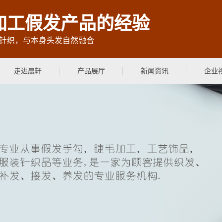
加工假发产品的经验
针织，与本身头发自然融合
走进晨轩
产品展厅
新闻资讯
企业
公司简介
浙江假发加工
行业新闻
资质档案
浙江真人发发块
企业动态
企业文化
浙江真人发头套
假发常识
联系我们
浙江真人发接发
浙江假发配件