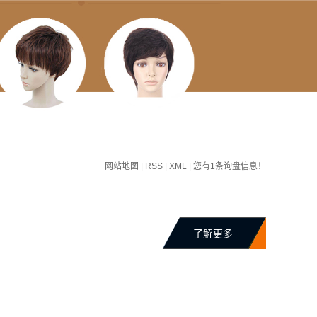
网站地图
|
RSS
|
XML
|
您有
1
条询盘信息！
了解更多