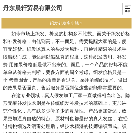
丹东晨轩贸易有限公司
织发补发多少钱？
如今市场上织发、补发的机构多不胜数。而关于织发价格
和补发价格，由低到高，不一而足。需要提醒大家的是，便
宜无好货。织发以真人的头发为原料，再通过精湛的技术手
段编织而成，能达到以假乱真的程度，这种织发费用、补发
费 用如果价格低是做不出来的。而且，一个产品的好坏不能
单单从价格去判断，要多方面的周全考虑。织发价格只是一
个 考量因素，产品的质量是否过关、采用的编织技术、做出
的效果是否逼真、售后服务是否到位这些都能非常重要的。
在这专业领域，真人假发加工厂家一直做得相当出色。隐
形无痕补发技术则是在传统织发补发技术的基础上，更加讲
究个性化，具有缺多少补多少的灵活性、产品更加舒适，效
果更加逼真自然的特点。原材料也都是好的真人发丝， 在经
过精挑细选及消毒处理后，经技术精湛的技师编织而成。织